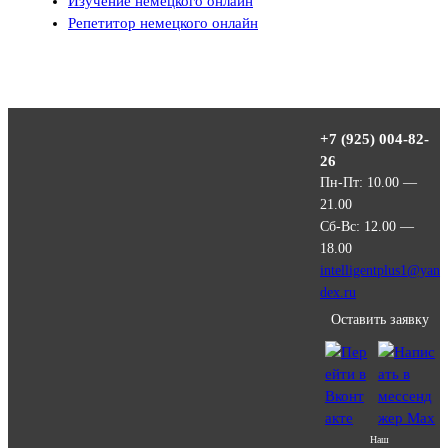
Изучение немецкого онлайн
Репетитор немецкого онлайн
+7 (925) 004-82-
26
Пн-Пт: 10.00 —
21.00
Сб-Вс: 12.00 —
18.00
intelligentplus1@yan
dex.ru
Оставить заявку
Наш