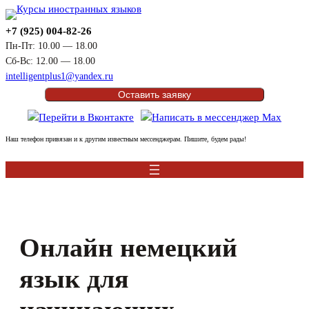
Перейти
к
+7 (925) 004-82-26
содержимому
Пн-Пт: 10.00 — 18.00
Сб-Вс: 12.00 — 18.00
intelligentplus1@yandex.ru
Оставить заявку
Наш телефон привязан и к другим известным мессенджерам. Пишите, будем рады!
Онлайн немецкий
язык для