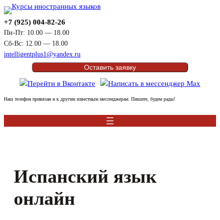
Перейти
к
+7 (925) 004-82-26
содержимому
Пн-Пт: 10.00 — 18.00
Сб-Вс: 12.00 — 18.00
intelligentplus1@yandex.ru
Оставить заявку
Наш телефон привязан и к другим известным мессенджерам. Пишите, будем рады!
Испанский язык
онлайн