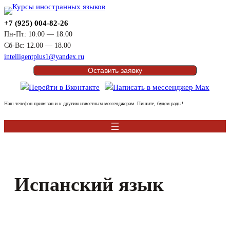
Перейти
к
+7 (925) 004-82-26
содержимому
Пн-Пт: 10.00 — 18.00
Сб-Вс: 12.00 — 18.00
intelligentplus1@yandex.ru
Оставить заявку
Наш телефон привязан и к другим известным мессенджерам. Пишите, будем рады!
Испанский язык