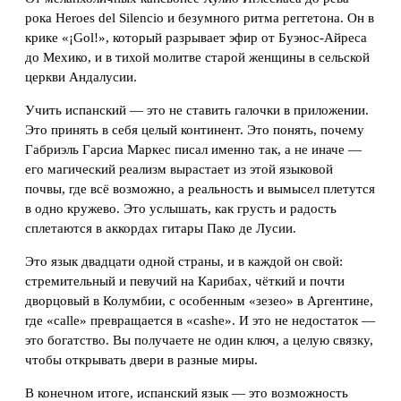
рока Heroes del Silencio и безумного ритма реггетона. Он в
крике «¡Gol!», который разрывает эфир от Буэнос-Айреса
до Мехико, и в тихой молитве старой женщины в сельской
церкви Андалусии.
Учить испанский — это не ставить галочки в приложении.
Это принять в себя целый континент. Это понять, почему
Габриэль Гарсиа Маркес писал именно так, а не иначе —
его магический реализм вырастает из этой языковой
почвы, где всё возможно, а реальность и вымысел плетутся
в одно кружево. Это услышать, как грусть и радость
сплетаются в аккордах гитары Пако де Лусии.
Это язык двадцати одной страны, и в каждой он свой:
стремительный и певучий на Карибах, чёткий и почти
дворцовый в Колумбии, с особенным «зезео» в Аргентине,
где «calle» превращается в «cashe». И это не недостаток —
это богатство. Вы получаете не один ключ, а целую связку,
чтобы открывать двери в разные миры.
В конечном итоге, испанский язык — это возможность