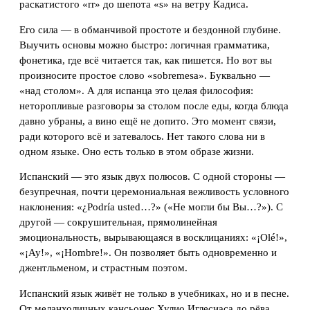
раскатистого «rr» до шепота «s» на ветру Кадиса.
Его сила — в обманчивой простоте и бездонной глубине.
Выучить основы можно быстро: логичная грамматика,
фонетика, где всё читается так, как пишется. Но вот вы
произносите простое слово «sobremesa». Буквально —
«над столом». А для испанца это целая философия:
неторопливые разговоры за столом после еды, когда блюда
давно убраны, а вино ещё не допито. Это момент связи,
ради которого всё и затевалось. Нет такого слова ни в
одном языке. Оно есть только в этом образе жизни.
Испанский — это язык двух полюсов. С одной стороны —
безупречная, почти церемониальная вежливость условного
наклонения: «¿Podría usted…?» («Не могли бы Вы…?»). С
другой — сокрушительная, прямолинейная
эмоциональность, вырывающаяся в восклицаниях: «¡Olé!»,
«¡Ay!», «¡Hombre!». Он позволяет быть одновременно и
джентльменом, и страстным поэтом.
Испанский язык живёт не только в учебниках, но и в песне.
От меланхоличных кансьонес Хулио Иглесиаса до рёва