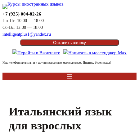
Перейти
к
+7 (925) 004-82-26
содержимому
Пн-Пт: 10.00 — 18.00
Сб-Вс: 12.00 — 18.00
intelligentplus1@yandex.ru
Оставить заявку
Наш телефон привязан и к другим известным мессенджерам. Пишите, будем рады!
Итальянский язык
для взрослых