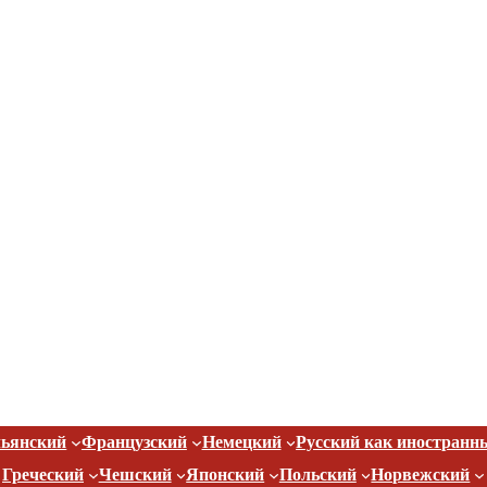
ьянский
Французский
Немецкий
Русский как иностранн
Греческий
Чешский
Японский
Польский
Норвежский