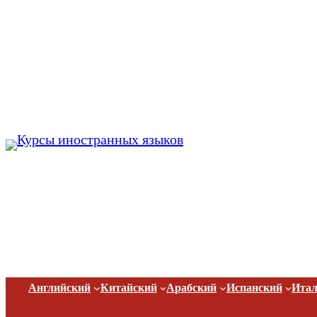
Перейти
к
содержимому
Английский
Китайский
Арабский
Испанский
Итал