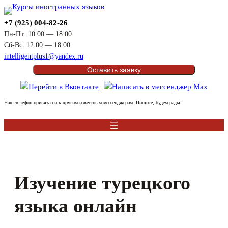
Перейти
к
+7 (925) 004-82-26
содержимому
Пн-Пт: 10.00 — 18.00
Сб-Вс: 12.00 — 18.00
intelligentplus1@yandex.ru
Оставить заявку
Наш телефон привязан и к другим известным мессенджерам. Пишите, будем рады!
Изучение турецкого
языка онлайн