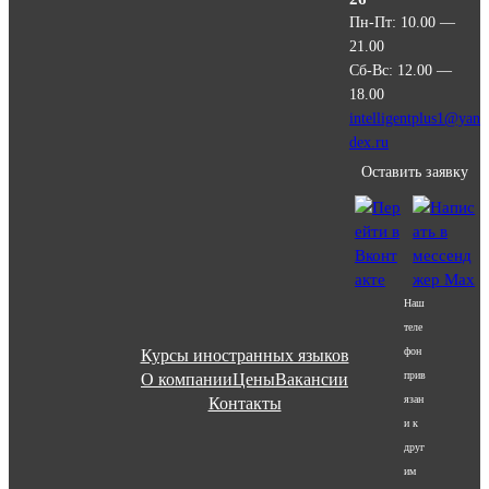
Пн-Пт: 10.00 —
21.00
Сб-Вс: 12.00 —
18.00
intelligentplus1@yan
dex.ru
Оставить заявку
Наш
теле
фон
Курсы иностранных языков
прив
О компании
Цены
Вакансии
язан
Контакты
и к
друг
им