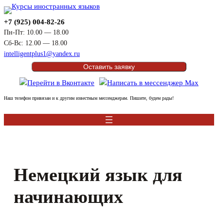
Перейти
к
+7 (925) 004-82-26
содержимому
Пн-Пт: 10.00 — 18.00
Сб-Вс: 12.00 — 18.00
intelligentplus1@yandex.ru
Оставить заявку
Наш телефон привязан и к другим известным мессенджерам. Пишите, будем рады!
Немецкий язык для
начинающих