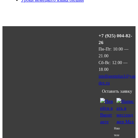
+7 (925) 004-82-
26
Пн-Пт: 10.00 —
21.00
Сб-Вс: 12.00 —
18.00
intelligentplus1@yan
dex.ru
Оставить заявку
Наш
теле