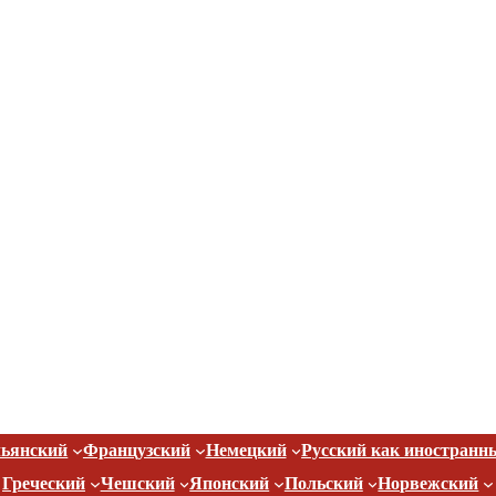
ьянский
Французский
Немецкий
Русский как иностранн
Греческий
Чешский
Японский
Польский
Норвежский