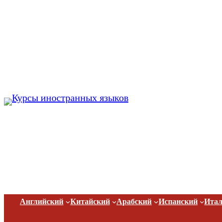
Перейти
к
содержимому
Английский
Китайский
Арабский
Испанский
Итал