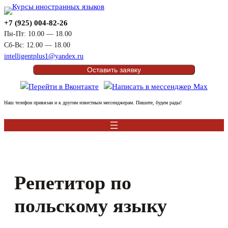
Перейти
к
+7 (925) 004-82-26
содержимому
Пн-Пт: 10.00 — 18.00
Сб-Вс: 12.00 — 18.00
intelligentplus1@yandex.ru
Оставить заявку
Наш телефон привязан и к другим известным мессенджерам. Пишите, будем рады!
Репетитор по
польскому языку