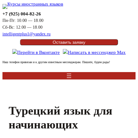
Перейти
к
+7 (925) 004-82-26
содержимому
Пн-Пт: 10.00 — 18.00
Сб-Вс: 12.00 — 18.00
intelligentplus1@yandex.ru
Оставить заявку
Наш телефон привязан и к другим известным мессенджерам. Пишите, будем рады!
Турецкий язык для
начинающих