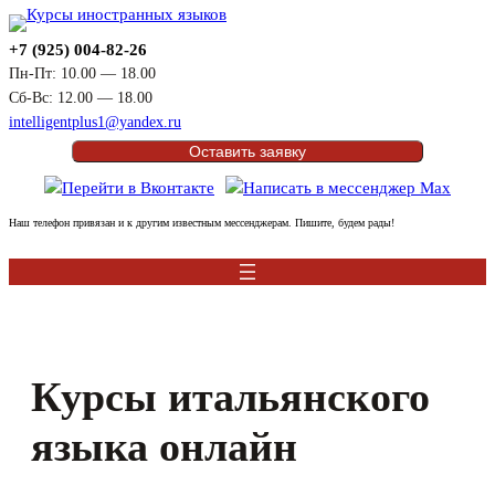
Перейти
к
+7 (925) 004-82-26
содержимому
Пн-Пт: 10.00 — 18.00
Сб-Вс: 12.00 — 18.00
intelligentplus1@yandex.ru
Оставить заявку
Наш телефон привязан и к другим известным мессенджерам. Пишите, будем рады!
Курсы итальянского
языка онлайн