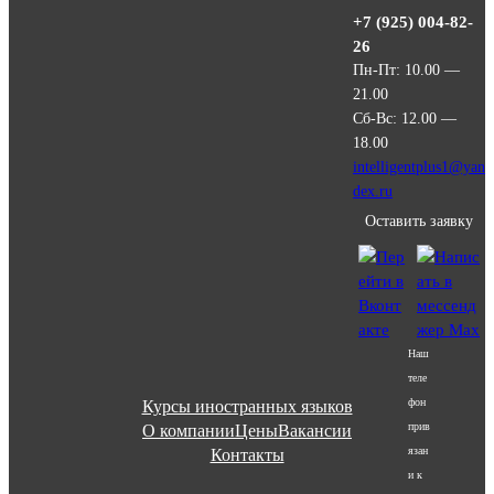
+7 (925) 004-82-
26
Пн-Пт: 10.00 —
21.00
Сб-Вс: 12.00 —
18.00
intelligentplus1@yan
dex.ru
Оставить заявку
Наш
теле
фон
Курсы иностранных языков
прив
О компании
Цены
Вакансии
язан
Контакты
и к