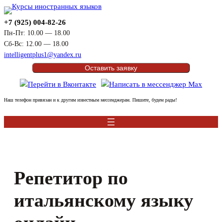
Перейти
к
+7 (925) 004-82-26
содержимому
Пн-Пт: 10.00 — 18.00
Сб-Вс: 12.00 — 18.00
intelligentplus1@yandex.ru
Оставить заявку
Наш телефон привязан и к другим известным мессенджерам. Пишите, будем рады!
Репетитор по
итальянскому языку