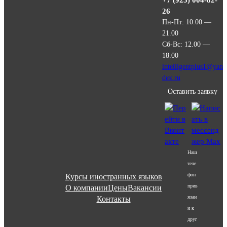
+7 (925) 004-82-
26
Пн-Пт: 10.00 —
21.00
Сб-Вс: 12.00 —
18.00
intelligentplus1@yan
dex.ru
Оставить заявку
Наш
теле
фон
Курсы иностранных языков
прив
О компании
Цены
Вакансии
язан
Контакты
и к
друг